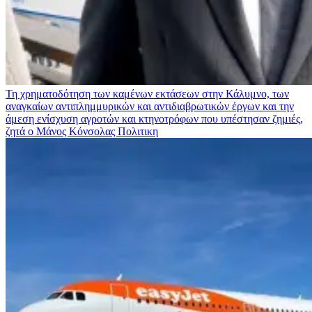
Τη χρηματοδότηση των καμένων εκτάσεων στην Κάλυμνο, των
αναγκαίων αντιπλημμυρικών και αντιδιαβρωτικών έργων και την
άμεση ενίσχυση αγροτών και κτηνοτρόφων που υπέστησαν ζημιές,
ζητά ο Μάνος Κόνσολας
Πολιτικη