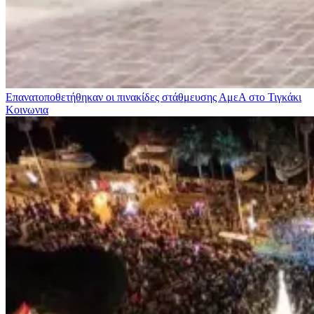
Επανατοποθετήθηκαν οι πινακίδες στάθμευσης ΑμεΑ στο Τιγκάκι
Κοινωνια