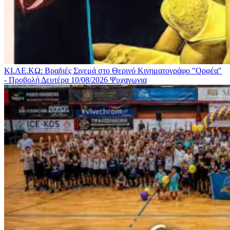
ΚΙ.ΛΕ.ΚΩ: Βραδιές Σινεμά στο Θερινό Κινηματογράφο "Ορφέα"
- Προβολή Δευτέρα 10/08/2026
Ψυχαγωγια