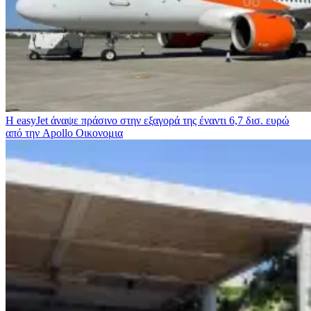
Η easyJet άναψε πράσινο στην εξαγορά της έναντι 6,7 δισ. ευρώ
από την Apollo
Οικονομια