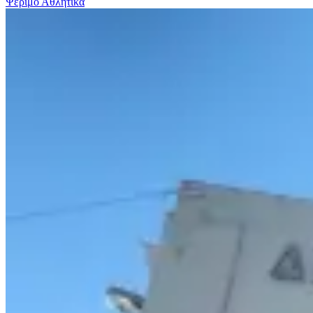
Ψέριμο
Αθλητικα