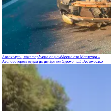
Αυτοκίνητο μπήκε παράνομα σε μονόδρομο στο Μαστιχάρι –
Αναποδογύρισε όχημα με μητέρα και 5χρονο παιδί
Αστυνομικο