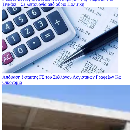
Τιγκάκι – Σε λειτουργία από αύριο
Πολιτικη
Απόφαση έκτακτης ΓΣ του Συλλόγου Λογιστικών Γραφείων Κω
Οικονομια