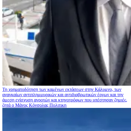
Τη χρηματοδότηση των καμένων εκτάσεων στην Κάλυμνο, των
αναγκαίων αντιπλημμυρικών και αντιδιαβρωτικών έργων και την
άμεση ενίσχυση αγροτών και κτηνοτρόφων που υπέστησαν ζημιές,
ζητά ο Μάνος Κόνσολας
Πολιτικη