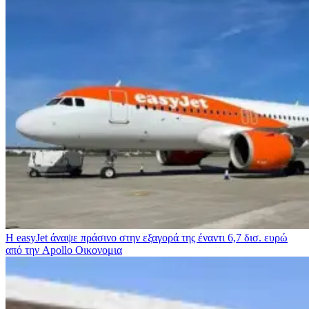
Η easyJet άναψε πράσινο στην εξαγορά της έναντι 6,7 δισ. ευρώ
από την Apollo
Οικονομια