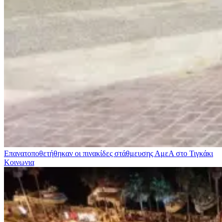
Επανατοποθετήθηκαν οι πινακίδες στάθμευσης ΑμεΑ στο Τιγκάκι
Κοινωνια