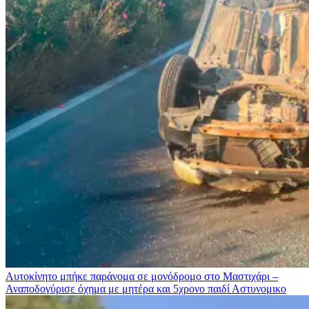
Αυτοκίνητο μπήκε παράνομα σε μονόδρομο στο Μαστιχάρι –
Αναποδογύρισε όχημα με μητέρα και 5χρονο παιδί
Αστυνομικο