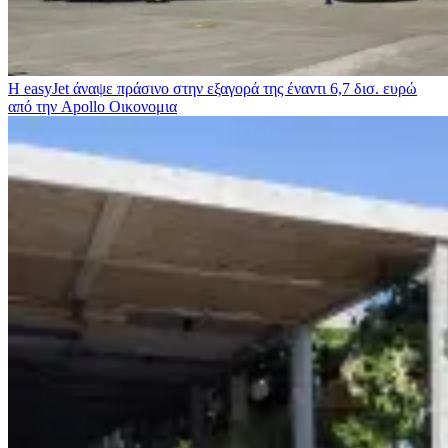
Η easyJet άναψε πράσινο στην εξαγορά της έναντι 6,7 δισ. ευρώ
από την Apollo
Οικονομια