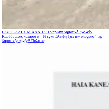
ΓΙΩΡΓΑΛΛΗΣ ΜΙΧΑΛΗΣ: Το πρώην Δημοτικό Σχολείο
Καρδάμαινας καταρρέει – Η εγκατάλειψη έχει την υπογραφή της
δημοτικής αρχής!!
Πολιτικη