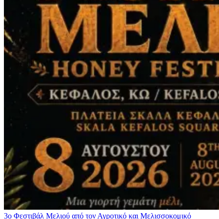
3ο Φεστιβάλ Μελιού από τον Αγροτικό και Μελισσοκομικό