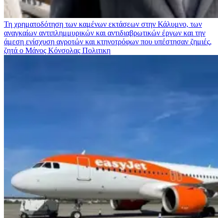
Τη χρηματοδότηση των καμένων εκτάσεων στην Κάλυμνο, των
αναγκαίων αντιπλημμυρικών και αντιδιαβρωτικών έργων και την
άμεση ενίσχυση αγροτών και κτηνοτρόφων που υπέστησαν ζημιές,
ζητά ο Μάνος Κόνσολας
Πολιτικη