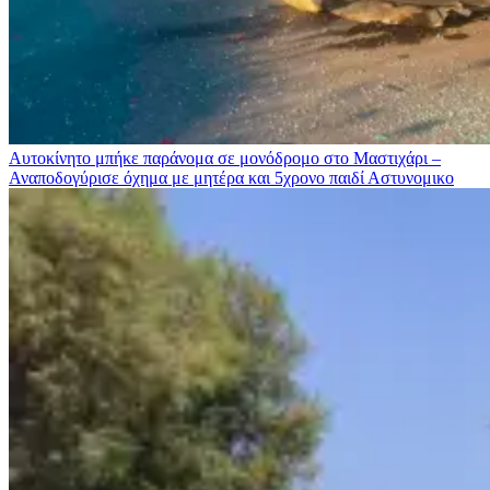
Αυτοκίνητο μπήκε παράνομα σε μονόδρομο στο Μαστιχάρι –
Αναποδογύρισε όχημα με μητέρα και 5χρονο παιδί
Αστυνομικο