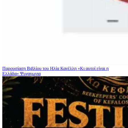
Παρουσίαση Βιβλίου του Ηλία Κανέλλη «Κι αυτοί είναι η
Ελλάδα»
Ψυχαγωγια