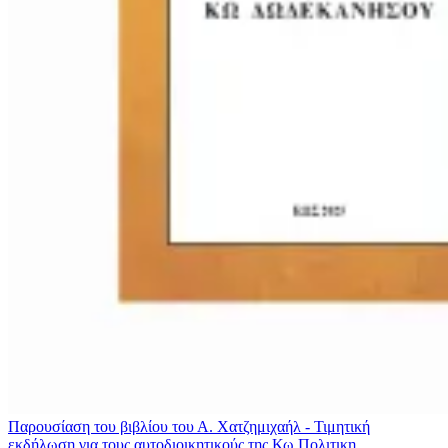
Παρουσίαση του βιβλίου του Α. Χατζημιχαήλ - Τιμητική
εκδήλωση για τους αυτοδιοικητικούς της Κω
Πολιτικη