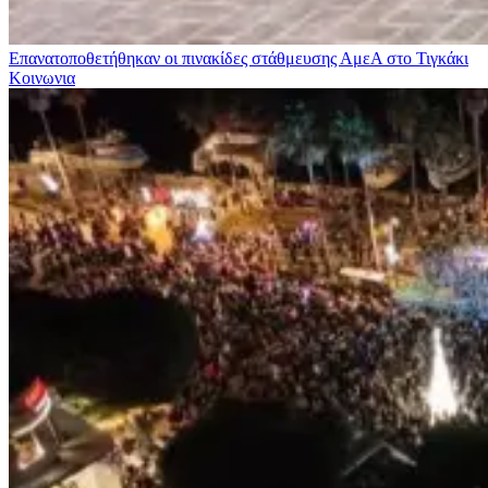
Επανατοποθετήθηκαν οι πινακίδες στάθμευσης ΑμεΑ στο Τιγκάκι
Κοινωνια