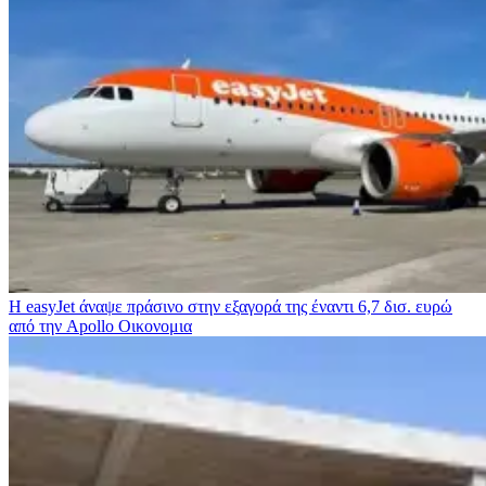
Η easyJet άναψε πράσινο στην εξαγορά της έναντι 6,7 δισ. ευρώ
από την Apollo
Οικονομια