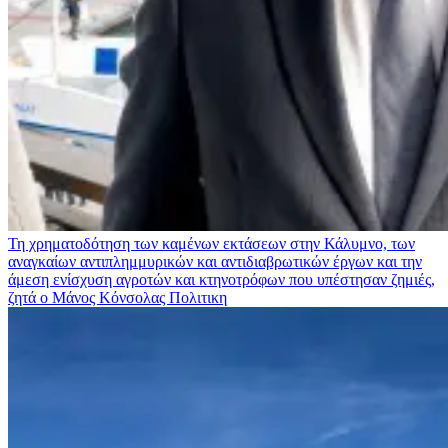
Τη χρηματοδότηση των καμένων εκτάσεων στην Κάλυμνο, των
αναγκαίων αντιπλημμυρικών και αντιδιαβρωτικών έργων και την
άμεση ενίσχυση αγροτών και κτηνοτρόφων που υπέστησαν ζημιές,
ζητά ο Μάνος Κόνσολας
Πολιτικη