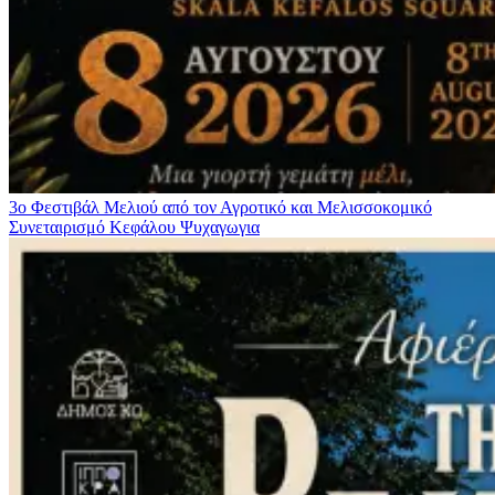
3ο Φεστιβάλ Μελιού από τον Αγροτικό και Μελισσοκομικό
Συνεταιρισμό Κεφάλου
Ψυχαγωγια