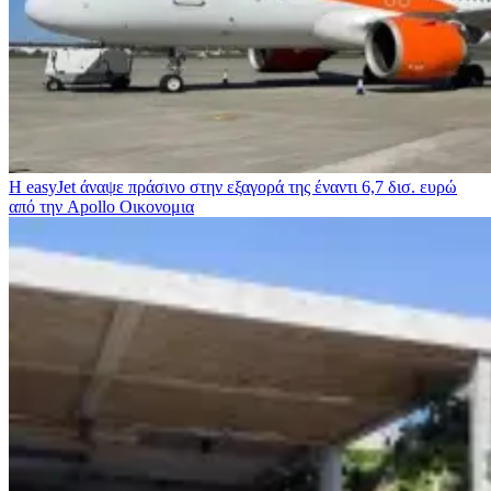
Η easyJet άναψε πράσινο στην εξαγορά της έναντι 6,7 δισ. ευρώ
από την Apollo
Οικονομια