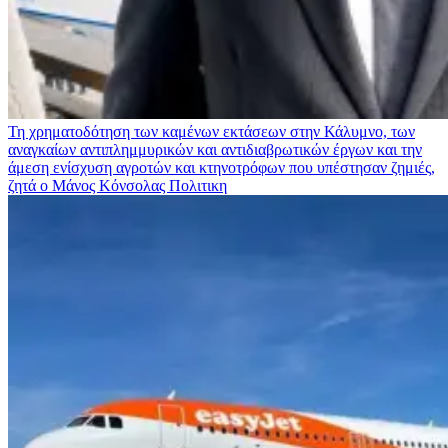
Τη χρηματοδότηση των καμένων εκτάσεων στην Κάλυμνο, των
αναγκαίων αντιπλημμυρικών και αντιδιαβρωτικών έργων και την
άμεση ενίσχυση αγροτών και κτηνοτρόφων που υπέστησαν ζημιές,
ζητά ο Μάνος Κόνσολας
Πολιτικη