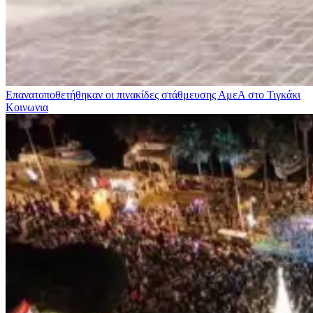
Επανατοποθετήθηκαν οι πινακίδες στάθμευσης ΑμεΑ στο Τιγκάκι
Κοινωνια