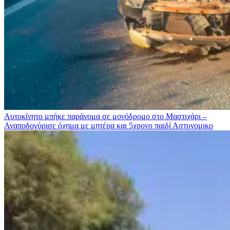
Αυτοκίνητο μπήκε παράνομα σε μονόδρομο στο Μαστιχάρι –
Αναποδογύρισε όχημα με μητέρα και 5χρονο παιδί
Αστυνομικο