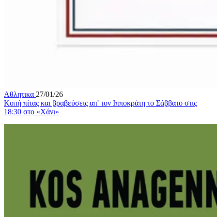
Αθλητικα
27/01/26
Κοπή πίτας και βραβεύσεις απ' τον Ιπποκράτη το Σάββατο στις
18:30 στο «Χάνι»