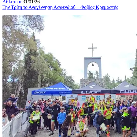
Αθλητικα
31/01/26
Την Τρίτη το Αναγέννηση Ασφενδιού – Φοίβος Κρεμαστής