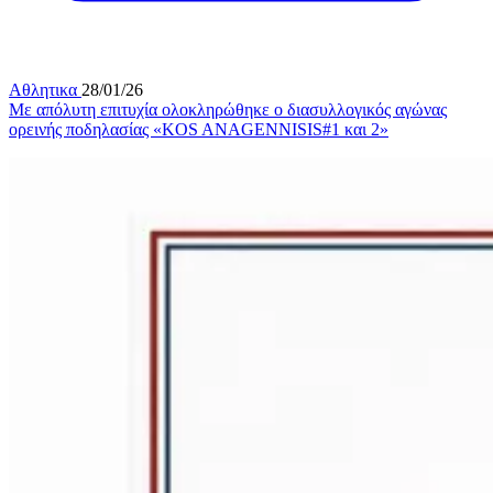
Αθλητικα
28/01/26
Με απόλυτη επιτυχία ολοκληρώθηκε ο διασυλλογικός αγώνας
ορεινής ποδηλασίας «KOS ANAGENNISIS#1 και 2»