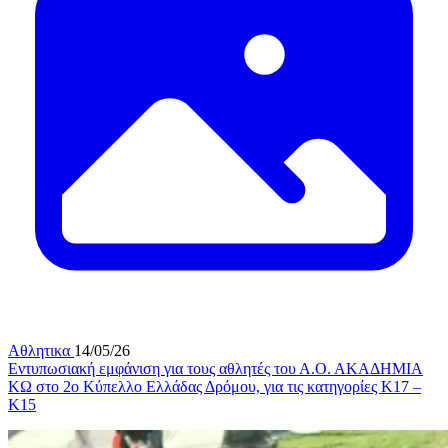
Αθλητικα
14/05/26
Eντυπωσιακή εμφάνιση για τους αθλητές του Α.Ο. ΑΚΑΔΗΜΙΑ
ΚΩ στο 2ο Κύπελλο Ελλάδας Δρόμου, για τις κατηγορίες Κ17 –
Κ15