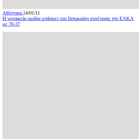
Αθλητικα
24/01/11
Η γυναικεία ομάδα μπάσκετ του Ιπποκράτη συνέτριψε την ΕΑΚΑ
με 70-37