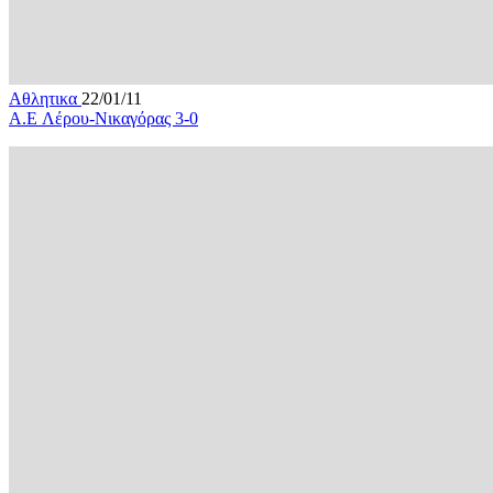
Αθλητικα
22/01/11
A.E Λέρου-Νικαγόρας 3-0