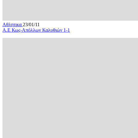
Αθλητικα
23/01/11
Α.Ε Κως-Απόλλων Καλυθιών 1-1