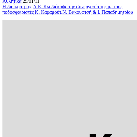
Αθλητικα
25/01/11
Η διοίκηση της Α.Ε. Κω διέκοψε την συνεργασία της με τους
ποδοσφαιριστές Κ. Καραμούτ,Ν. Βακουφτσή & Ι. Παπαδημητρίου