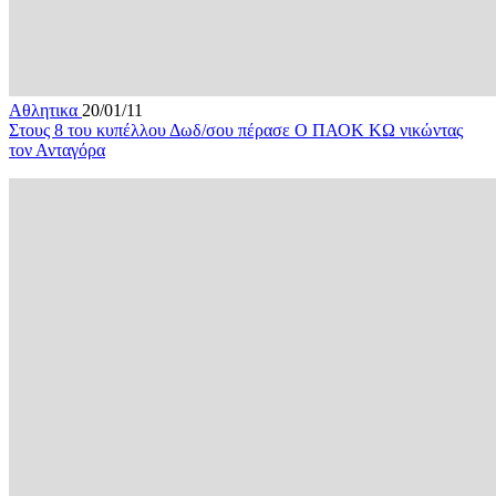
Αθλητικα
20/01/11
Στους 8 του κυπέλλου Δωδ/σου πέρασε Ο ΠΑΟΚ ΚΩ νικώντας
τον Ανταγόρα