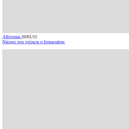
Αθλητικα
20/01/11
Νίκησε στο ντέρμπι ο Ιπποκράτης