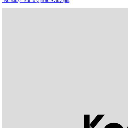
''Βούλιαξε'' και το γήπεδο Ανταγόρας