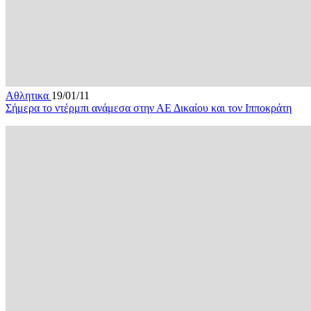
Αθλητικα
19/01/11
Σήμερα το ντέρμπι ανάμεσα στην ΑΕ Δικαίου και τον Ιπποκράτη