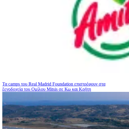
Τα camps του Real Madrid Foundation επιστρέφουν στα
ξενοδοχεία του Ομίλου Mitsis σε Κω και Κρήτη