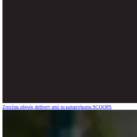
Ζητείται οδηγός delivery από τα καταστήματα SCOOPS