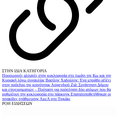
ΣΤΗΝ ΙΔΙΑ ΚΑΤΗΓΟΡΙΑ
Προσωρινές αλλαγές στην κυκλοφορία στο λιμάνι της Κω και την
Κυριακή λόγω συναυλίας
Βασίλης Χαδούλης: Ένα μπράβο αξίζει
στον πρόεδρο της κοινότητας Ασφενδιού
Ζιά: Συνάντηση Δήμου
και επιχειρηματιών – Πρόταση για πρόσληψη δύο ατόμων που θα
ρυθμίζουν την κυκλοφορία στο πάρκινγκ
Επανατοποθετήθηκαν οι
πινακίδες στάθμευσης ΑμεΑ στο Τιγκάκι
ΡΟΗ ΕΙΔΗΣΕΩΝ