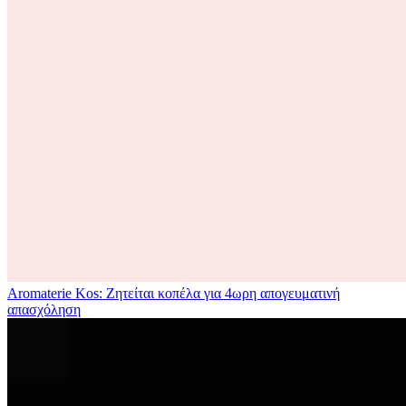
Aromaterie Kos: Ζητείται κοπέλα για 4ωρη απογευματινή
απασχόληση