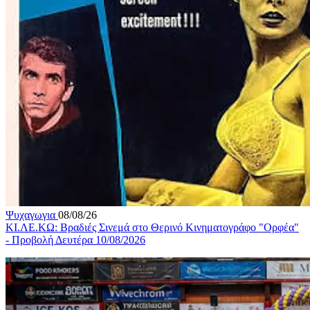
Ψυχαγωγια
08/08/26
ΚΙ.ΛΕ.ΚΩ: Βραδιές Σινεμά στο Θερινό Κινηματογράφο "Ορφέα"
- Προβολή Δευτέρα 10/08/2026