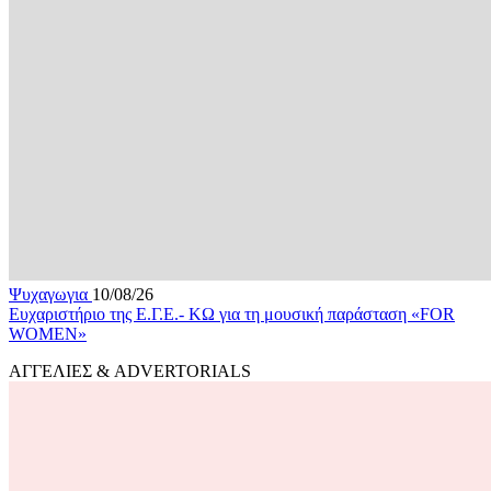
Ψυχαγωγια
10/08/26
Ευχαριστήριο της Ε.Γ.Ε.- ΚΩ για τη μουσική παράσταση «FOR
WOMEN»
ΑΓΓΕΛΙΕΣ & ADVERTORIALS