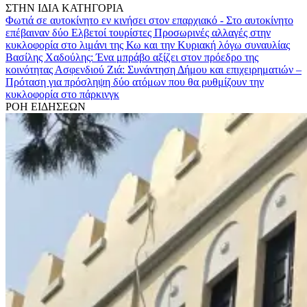
ΣΤΗΝ ΙΔΙΑ ΚΑΤΗΓΟΡΙΑ
Φωτιά σε αυτοκίνητο εν κινήσει στον επαρχιακό - Στο αυτοκίνητο
επέβαιναν δύο Ελβετοί τουρίστες
Προσωρινές αλλαγές στην
κυκλοφορία στο λιμάνι της Κω και την Κυριακή λόγω συναυλίας
Βασίλης Χαδούλης: Ένα μπράβο αξίζει στον πρόεδρο της
κοινότητας Ασφενδιού
Ζιά: Συνάντηση Δήμου και επιχειρηματιών –
Πρόταση για πρόσληψη δύο ατόμων που θα ρυθμίζουν την
κυκλοφορία στο πάρκινγκ
ΡΟΗ ΕΙΔΗΣΕΩΝ