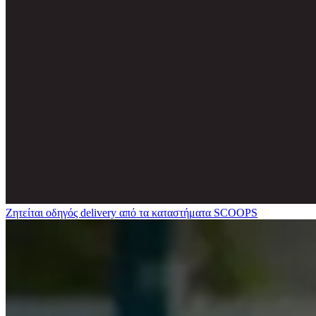
Ζητείται οδηγός delivery από τα καταστήματα SCOOPS