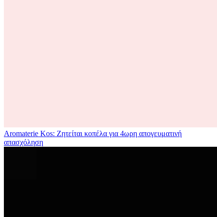
Aromaterie Kos: Ζητείται κοπέλα για 4ωρη απογευματινή
απασχόληση