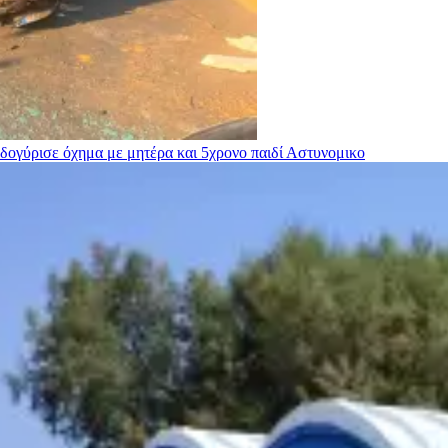
ογύρισε όχημα με μητέρα και 5χρονο παιδί
Αστυνομικο