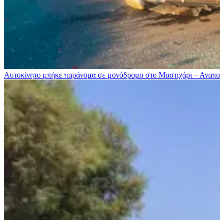
Αυτοκίνητο μπήκε παράνομα σε μονόδρομο στο Μαστιχάρι – Αναποδ