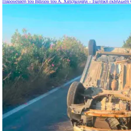
Παρουσίαση του βιβλίου του Α. Χατζημιχαήλ - Τιμητική εκδήλωση γ