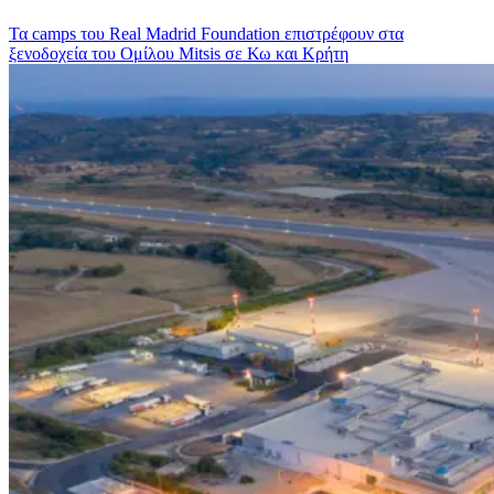
Τα camps του Real Madrid Foundation επιστρέφουν στα
ξενοδοχεία του Ομίλου Mitsis σε Κω και Κρήτη