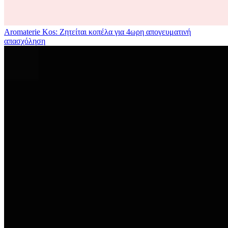
Aromaterie Kos: Ζητείται κοπέλα για 4ωρη απογευματινή
απασχόληση