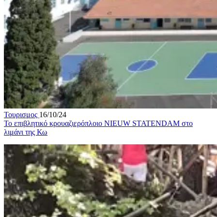
Τουρισμος
16/10/24
Το επιβλητικό κρουαζιερόπλοιο NIEUW STATENDAM στο
λιμάνι της Κω