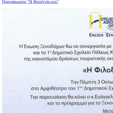
Προγράμματος "Η Φιλοξενία μου"