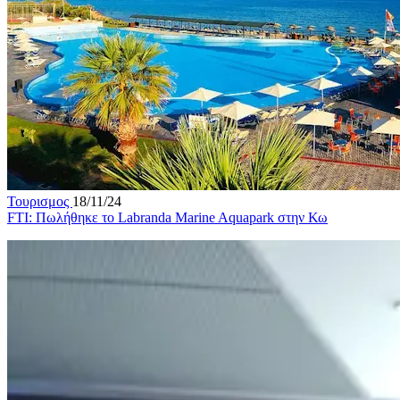
Τουρισμος
18/11/24
FTI: Πωλήθηκε το Labranda Marine Aquapark στην Κω