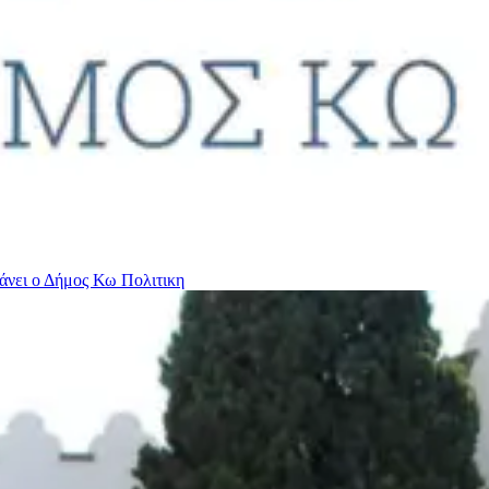
βάνει ο Δήμος Κω
Πολιτικη