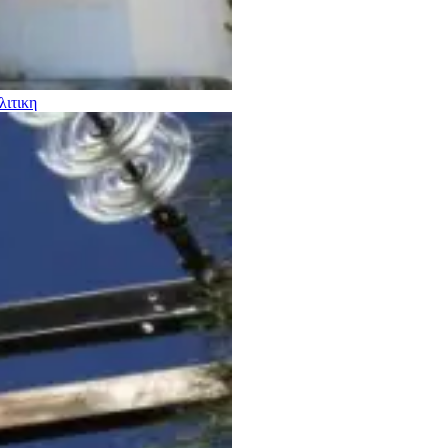
λιτικη