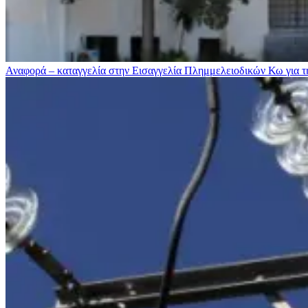
Αναφορά – καταγγελία στην Εισαγγελία Πλημμελειοδικών Κω για τ