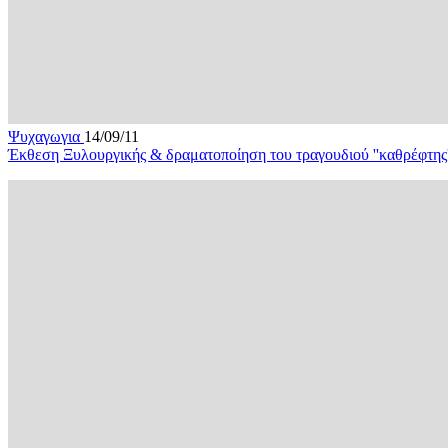
Ψυχαγωγια
14/09/11
Έκθεση Ξυλουργικής & δραματοποίηση του τραγουδιού ''καθρέφτ