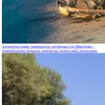
Αυτοκίνητο μπήκε παράνομα σε μονόδρομο στο Μαστιχάρι –
Αναποδογύρισε όχημα με μητέρα και 5χρονο παιδί
Αστυνομικο