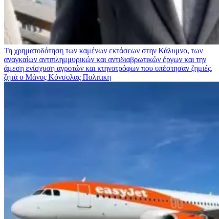
Τη χρηματοδότηση των καμένων εκτάσεων στην Κάλυμνο, των
αναγκαίων αντιπλημμυρικών και αντιδιαβρωτικών έργων και την
άμεση ενίσχυση αγροτών και κτηνοτρόφων που υπέστησαν ζημιές,
ζητά ο Μάνος Κόνσολας
Πολιτικη