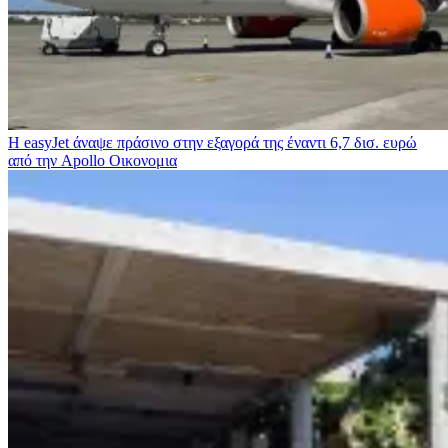
Η easyJet άναψε πράσινο στην εξαγορά της έναντι 6,7 δισ. ευρώ
από την Apollo
Οικονομια