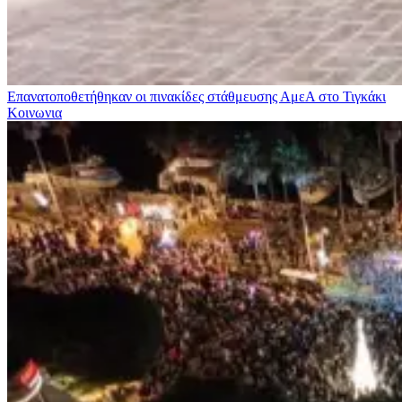
Επανατοποθετήθηκαν οι πινακίδες στάθμευσης ΑμεΑ στο Τιγκάκι
Κοινωνια