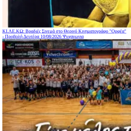
ΚΙ.ΛΕ.ΚΩ: Βραδιές Σινεμά στο Θερινό Κινηματογράφο "Ορφέα"
- Προβολή Δευτέρα 10/08/2026
Ψυχαγωγια