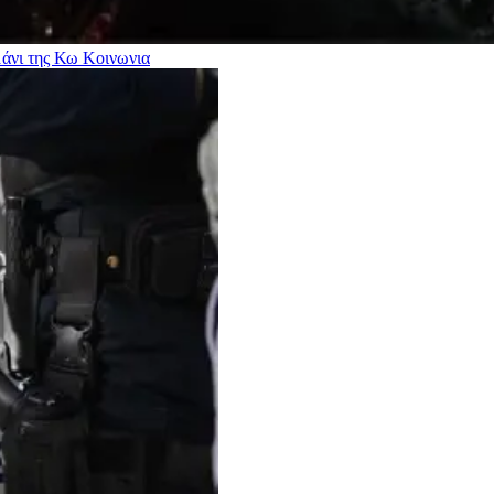
μάνι της Κω
Κοινωνια