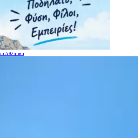
ιμο
Αθλητικα