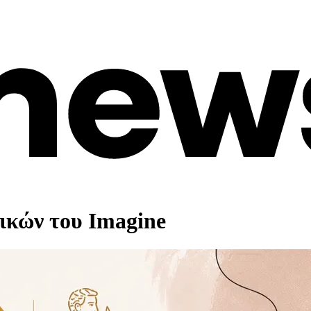
ικών του Imagine