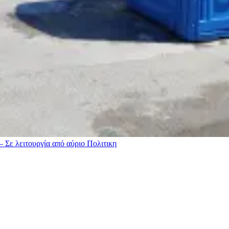
– Σε λειτουργία από αύριο
Πολιτικη