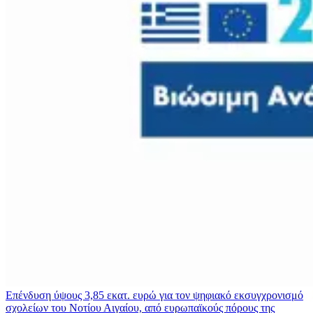
Επένδυση ύψους 3,85 εκατ. ευρώ για τον ψηφιακό εκσυγχρονισμό
σχολείων του Νοτίου Αιγαίου, από ευρωπαϊκούς πόρους της