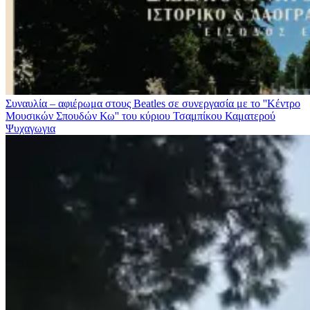
Συναυλία – αφιέρωμα στους Beatles σε συνεργασία με το ''Κέντρο
Μουσικών Σπουδών Κω'' του κύριου Τσαμπίκου Καματερού
Ψυχαγωγια