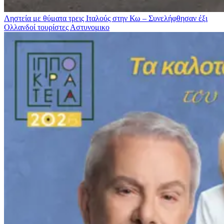
Ληστεία με θύματα τρεις Ιταλούς στην Κω – Συνελήφθησαν έξι
Ολλανδοί τουρίστες
Αστυνομικο