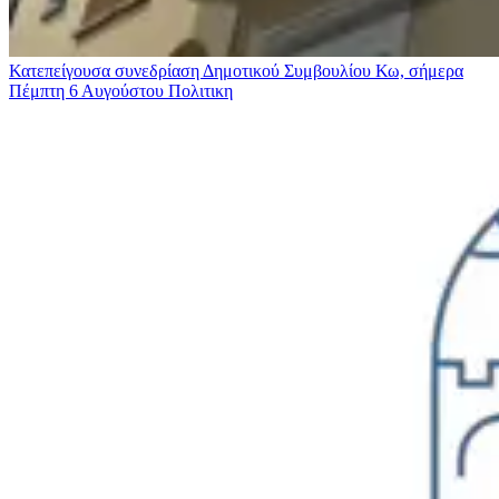
Κατεπείγουσα συνεδρίαση Δημοτικού Συμβουλίου Κω, σήμερα
Πέμπτη 6 Αυγούστου
Πολιτικη