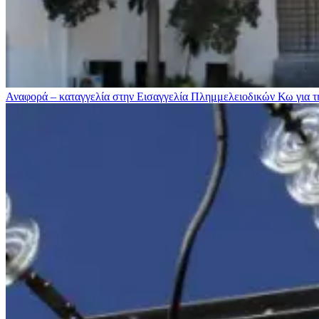
Αναφορά – καταγγελία στην Εισαγγελία Πλημμελειοδικών Κω για τ