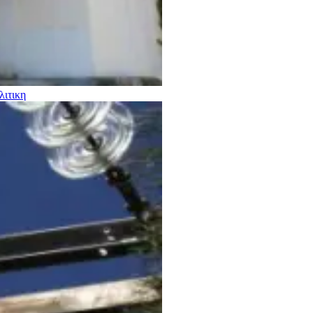
λιτικη