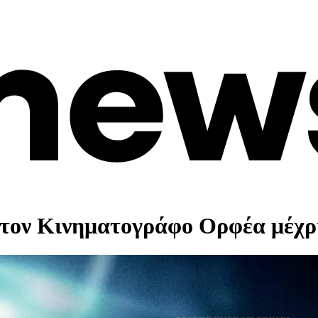
στον Κινηματογράφο Ορφέα μέχρι