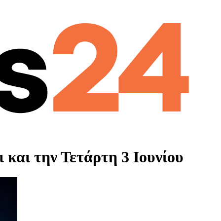
 και την Τετάρτη 3 Ιουνίου