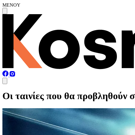
MENOY
Οι ταινίες που θα προβληθούν 