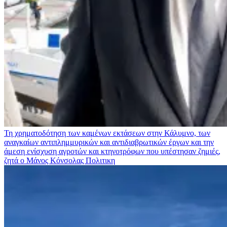
Τη χρηματοδότηση των καμένων εκτάσεων στην Κάλυμνο, των
αναγκαίων αντιπλημμυρικών και αντιδιαβρωτικών έργων και την
άμεση ενίσχυση αγροτών και κτηνοτρόφων που υπέστησαν ζημιές,
ζητά ο Μάνος Κόνσολας
Πολιτικη