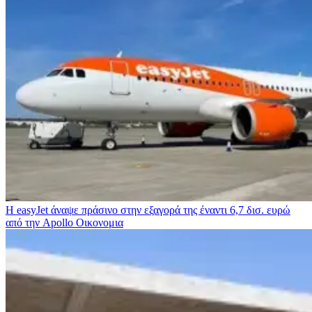
Η easyJet άναψε πράσινο στην εξαγορά της έναντι 6,7 δισ. ευρώ
από την Apollo
Οικονομια