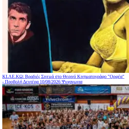
ΚΙ.ΛΕ.ΚΩ: Βραδιές Σινεμά στο Θερινό Κινηματογράφο "Ορφέα"
- Προβολή Δευτέρα 10/08/2026
Ψυχαγωγια