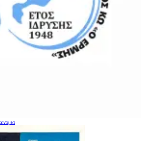
κονομια