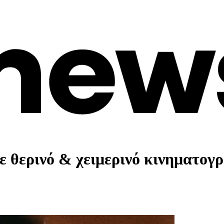
σε θερινό & χειμερινό κινηματογ