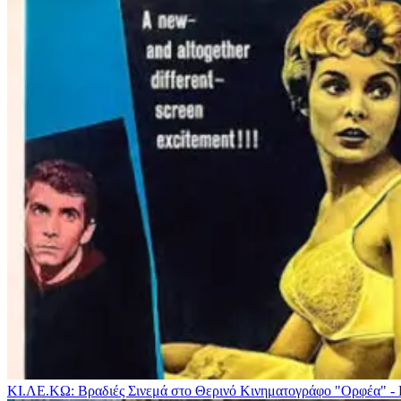
ΚΙ.ΛΕ.ΚΩ: Βραδιές Σινεμά στο Θερινό Κινηματογράφο "Ορφέα" -