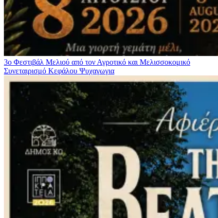
3ο Φεστιβάλ Μελιού από τον Αγροτικό και Μελισσοκομικό
Συνεταιρισμό Κεφάλου
Ψυχαγωγια