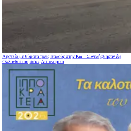
Ληστεία με θύματα τρεις Ιταλούς στην Κω – Συνελήφθησαν έξι
Ολλανδοί τουρίστες
Αστυνομικο