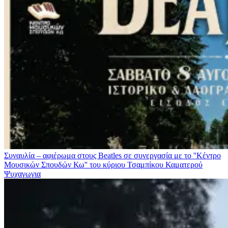
Συναυλία – αφιέρωμα στους Beatles σε συνεργασία με το ''Κέντρο
Μουσικών Σπουδών Κω'' του κύριου Τσαμπίκου Καματερού
Ψυχαγωγια