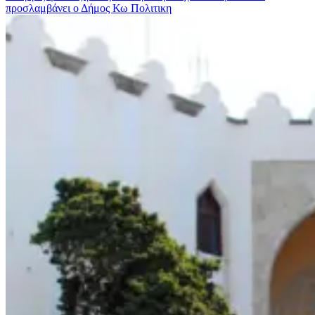
προσλαμβάνει ο Δήμος Κω
Πολιτικη