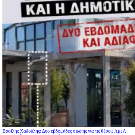
Βασίλης Χαδούλης: Δύο εβδομάδες σιωπής για τις θέσεις ΑμεΑ