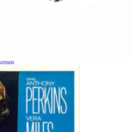
κονομια