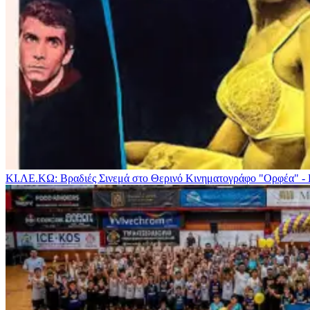
ΚΙ.ΛΕ.ΚΩ: Βραδιές Σινεμά στο Θερινό Κινηματογράφο "Ορφέα" -