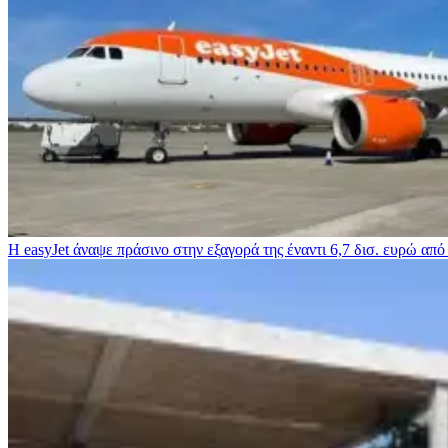
Η easyJet άναψε πράσινο στην εξαγορά της έναντι 6,7 δισ. ευρώ από