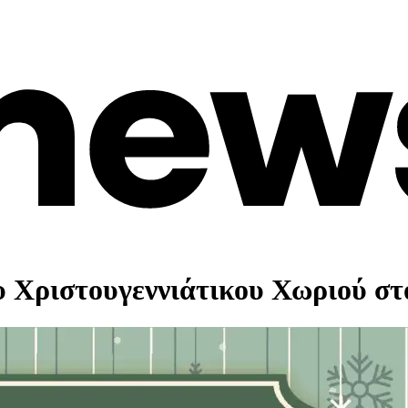
ου Χριστουγεννιάτικου Χωριού σ