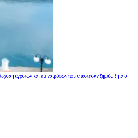
σχυση αγροτών και κτηνοτρόφων που υπέστησαν ζημιές, ζητά ο