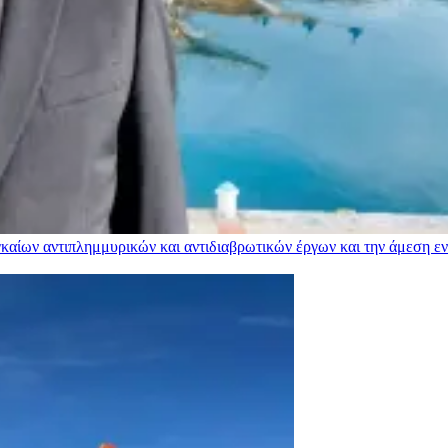
αίων αντιπλημμυρικών και αντιδιαβρωτικών έργων και την άμεση ενί