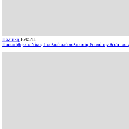
Πολιτικη
16/05/11
Παραιτήθηκε ο Νίκος Πουλιού από πολιτευτής & από την θέση του