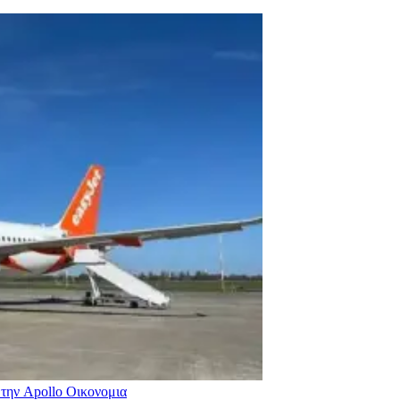
 την Apollo
Οικονομια