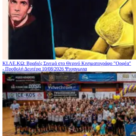
ΚΙ.ΛΕ.ΚΩ: Βραδιές Σινεμά στο Θερινό Κινηματογράφο "Ορφέα"
- Προβολή Δευτέρα 10/08/2026
Ψυχαγωγια