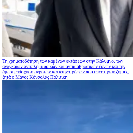
Τη χρηματοδότηση των καμένων εκτάσεων στην Κάλυμνο, των
αναγκαίων αντιπλημμυρικών και αντιδιαβρωτικών έργων και την
άμεση ενίσχυση αγροτών και κτηνοτρόφων που υπέστησαν ζημιές,
ζητά ο Μάνος Κόνσολας
Πολιτικη