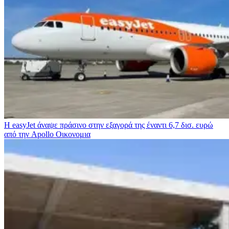
Η easyJet άναψε πράσινο στην εξαγορά της έναντι 6,7 δισ. ευρώ
από την Apollo
Οικονομια