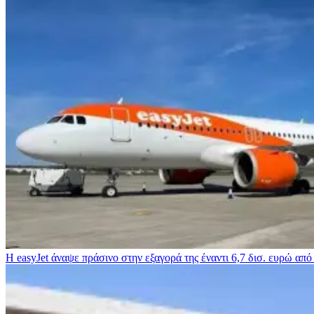
Η easyJet άναψε πράσινο στην εξαγορά της έναντι 6,7 δισ. ευρώ από