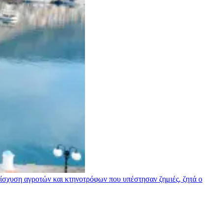
σχυση αγροτών και κτηνοτρόφων που υπέστησαν ζημιές, ζητά ο