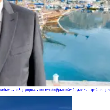
αίων αντιπλημμυρικών και αντιδιαβρωτικών έργων και την άμεση ενί