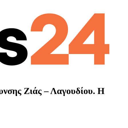
νσης Ζιάς – Λαγουδίου. Η