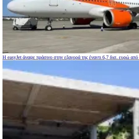
Η easyJet άναψε πράσινο στην εξαγορά της έναντι 6,7 δισ. ευρώ από