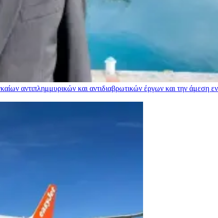
αίων αντιπλημμυρικών και αντιδιαβρωτικών έργων και την άμεση ενί