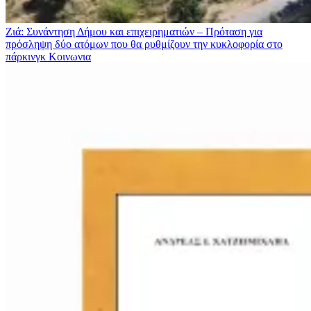
Ζιά: Συνάντηση Δήμου και επιχειρηματιών – Πρόταση για
πρόσληψη δύο ατόμων που θα ρυθμίζουν την κυκλοφορία στο
πάρκινγκ
Κοινωνια