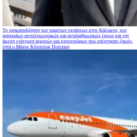
Τη χρηματοδότηση των καμένων εκτάσεων στην Κάλυμνο, των
αναγκαίων αντιπλημμυρικών και αντιδιαβρωτικών έργων και την
άμεση ενίσχυση αγροτών και κτηνοτρόφων που υπέστησαν ζημιές,
ζητά ο Μάνος Κόνσολας
Πολιτικη