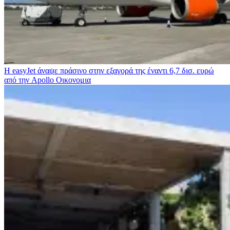
Η easyJet άναψε πράσινο στην εξαγορά της έναντι 6,7 δισ. ευρώ
από την Apollo
Οικονομια