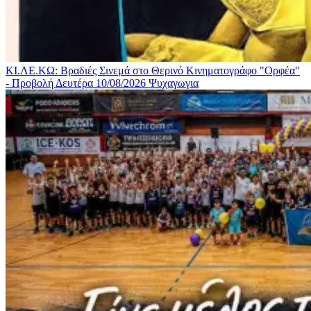
ΚΙ.ΛΕ.ΚΩ: Βραδιές Σινεμά στο Θερινό Κινηματογράφο "Ορφέα"
- Προβολή Δευτέρα 10/08/2026
Ψυχαγωγια