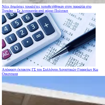
Νέες δημόσιες τουαλέτες τοποθετήθηκαν στην παραλία στο
Τιγκάκι – Σε λειτουργία από αύριο
Πολιτικη
Απόφαση έκτακτης ΓΣ του Συλλόγου Λογιστικών Γραφείων Κω
Οικονομια