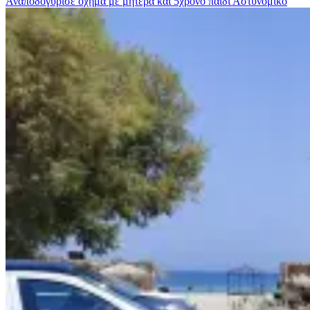
Αναποδογύρισε όχημα με μητέρα και 5χρονο παιδί
Αστυνομικο