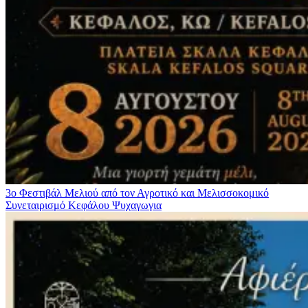
3ο Φεστιβάλ Μελιού από τον Αγροτικό και Μελισσοκομικό
Συνεταιρισμό Κεφάλου
Ψυχαγωγια