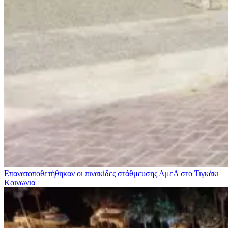
Επανατοποθετήθηκαν οι πινακίδες στάθμευσης ΑμεΑ στο Τιγκάκι
Κοινωνια