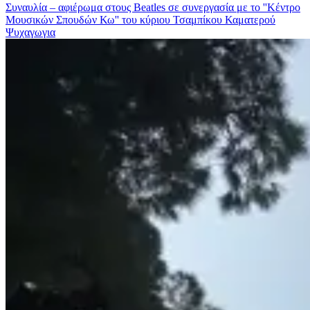
Συναυλία – αφιέρωμα στους Beatles σε συνεργασία με το ''Κέντρο
Μουσικών Σπουδών Κω'' του κύριου Τσαμπίκου Καματερού
Ψυχαγωγια