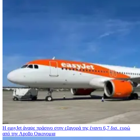
Η easyJet άναψε πράσινο στην εξαγορά της έναντι 6,7 δισ. ευρώ
από την Apollo
Οικονομια