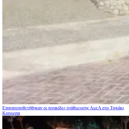
Επανατοποθετήθηκαν οι πινακίδες στάθμευσης ΑμεΑ στο Τιγκάκι
Κοινωνια