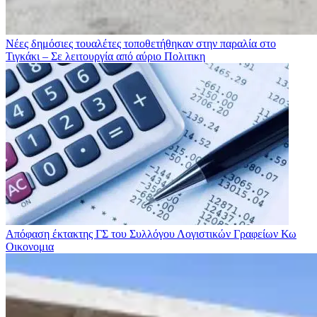
Νέες δημόσιες τουαλέτες τοποθετήθηκαν στην παραλία στο
Τιγκάκι – Σε λειτουργία από αύριο
Πολιτικη
Απόφαση έκτακτης ΓΣ του Συλλόγου Λογιστικών Γραφείων Κω
Οικονομια