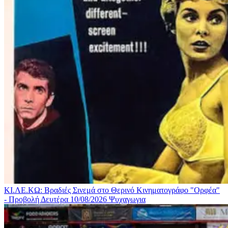
ΚΙ.ΛΕ.ΚΩ: Βραδιές Σινεμά στο Θερινό Κινηματογράφο "Ορφέα"
- Προβολή Δευτέρα 10/08/2026
Ψυχαγωγια