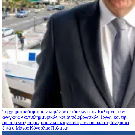
Τη χρηματοδότηση των καμένων εκτάσεων στην Κάλυμνο, των
αναγκαίων αντιπλημμυρικών και αντιδιαβρωτικών έργων και την
άμεση ενίσχυση αγροτών και κτηνοτρόφων που υπέστησαν ζημιές,
ζητά ο Μάνος Κόνσολας
Πολιτικη