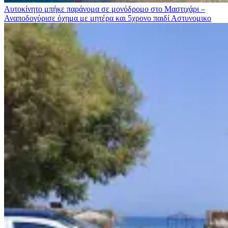
Αυτοκίνητο μπήκε παράνομα σε μονόδρομο στο Μαστιχάρι –
Αναποδογύρισε όχημα με μητέρα και 5χρονο παιδί
Αστυνομικο