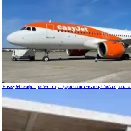
Η easyJet άναψε πράσινο στην εξαγορά της έναντι 6,7 δισ. ευρώ από