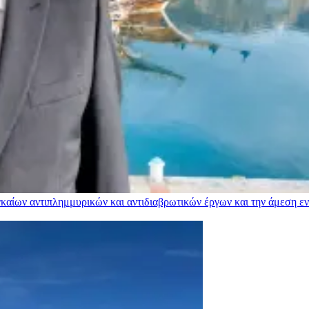
αίων αντιπλημμυρικών και αντιδιαβρωτικών έργων και την άμεση ενί