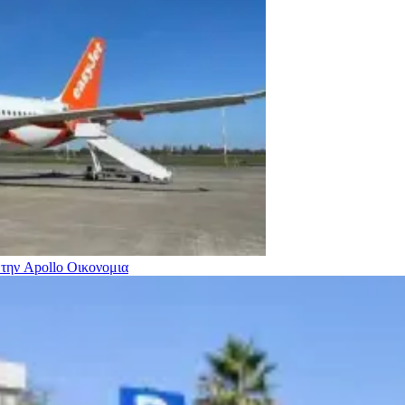
 την Apollo
Οικονομια