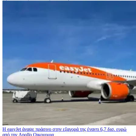
Η easyJet άναψε πράσινο στην εξαγορά της έναντι 6,7 δισ. ευρώ
από την Apollo
Οικονομια