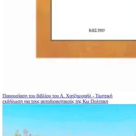
Παρουσίαση του βιβλίου του Α. Χατζημιχαήλ - Τιμητική
εκδήλωση για τους αυτοδιοικητικούς της Κω
Πολιτικη