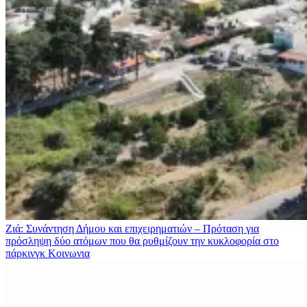
Ζιά: Συνάντηση Δήμου και επιχειρηματιών – Πρόταση για
πρόσληψη δύο ατόμων που θα ρυθμίζουν την κυκλοφορία στο
πάρκινγκ
Κοινωνια