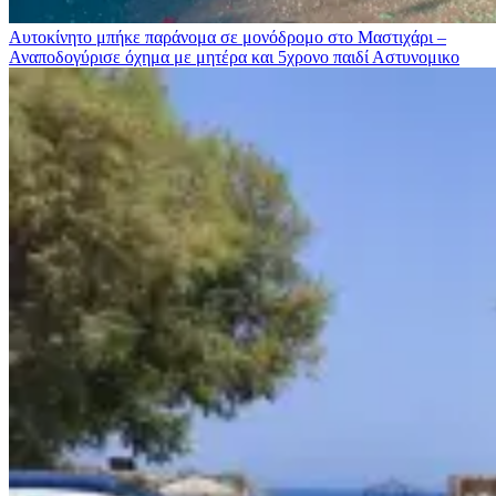
Αυτοκίνητο μπήκε παράνομα σε μονόδρομο στο Μαστιχάρι –
Αναποδογύρισε όχημα με μητέρα και 5χρονο παιδί
Αστυνομικο