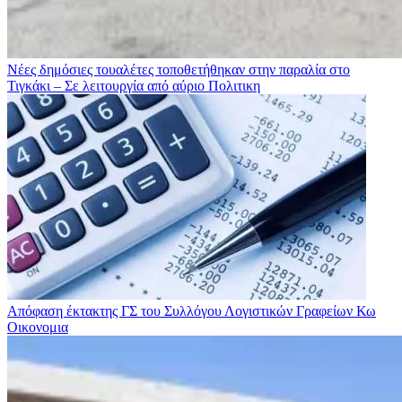
Νέες δημόσιες τουαλέτες τοποθετήθηκαν στην παραλία στο
Τιγκάκι – Σε λειτουργία από αύριο
Πολιτικη
Απόφαση έκτακτης ΓΣ του Συλλόγου Λογιστικών Γραφείων Κω
Οικονομια