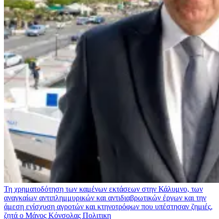
Τη χρηματοδότηση των καμένων εκτάσεων στην Κάλυμνο, των
αναγκαίων αντιπλημμυρικών και αντιδιαβρωτικών έργων και την
άμεση ενίσχυση αγροτών και κτηνοτρόφων που υπέστησαν ζημιές,
ζητά ο Μάνος Κόνσολας
Πολιτικη