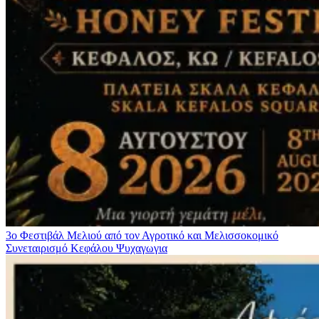
3ο Φεστιβάλ Μελιού από τον Αγροτικό και Μελισσοκομικό
Συνεταιρισμό Κεφάλου
Ψυχαγωγια