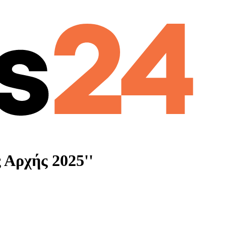
Αρχής 2025''