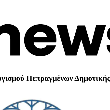
γισμού Πεπραγμένων Δημοτικής 