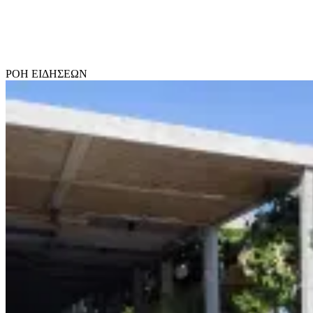
ΡΟΗ
ΕΙΔΗΣΕΩΝ