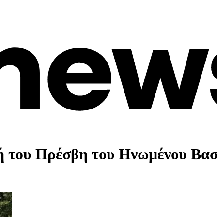
 του Πρέσβη του Ηνωμένου Βασι