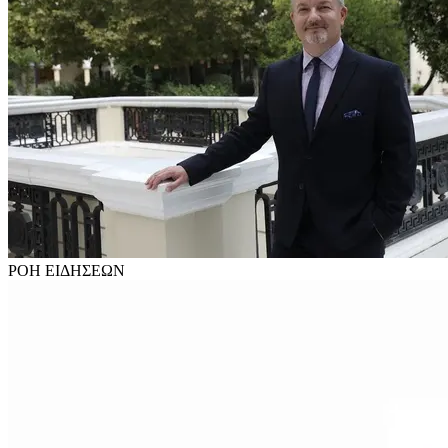
ΡΟΗ
ΕΙΔΗΣΕΩΝ