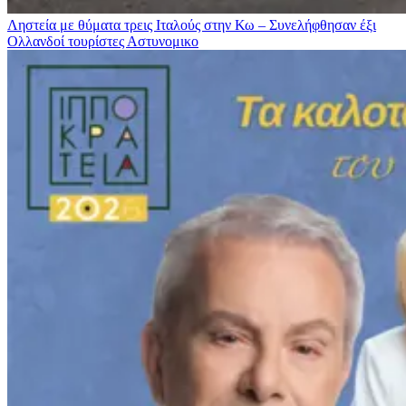
Ληστεία με θύματα τρεις Ιταλούς στην Κω – Συνελήφθησαν έξι
Ολλανδοί τουρίστες
Αστυνομικο