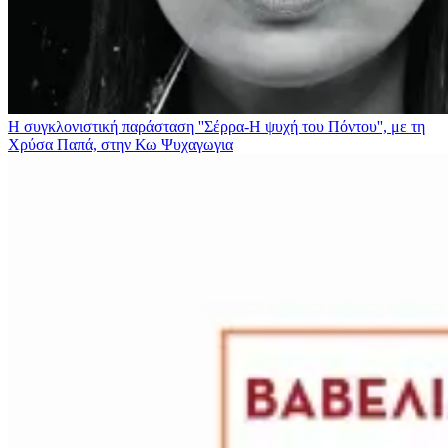
Η συγκλονιστική παράσταση ''Σέρρα-Η ψυχή του Πόντου'', με τη
Χρύσα Παπά, στην Κω
Ψυχαγωγια