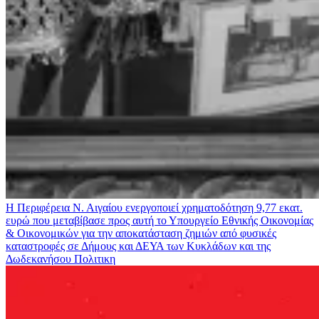
Η Περιφέρεια Ν. Αιγαίου ενεργοποιεί χρηματοδότηση 9,77 εκατ.
ευρώ που μεταβίβασε προς αυτή το Υπουργείο Εθνικής Οικονομίας
& Οικονομικών για την αποκατάσταση ζημιών από φυσικές
καταστροφές σε Δήμους και ΔΕΥΑ των Κυκλάδων και της
Δωδεκανήσου
Πολιτικη