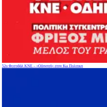
52ο Φεστιβάλ ΚΝΕ – «Οδηγητή» στην Κω
Πολιτικη