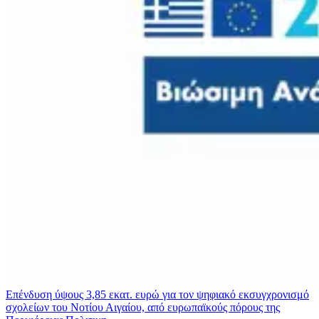
Επένδυση ύψους 3,85 εκατ. ευρώ για τον ψηφιακό εκσυγχρονισμό
σχολείων του Νοτίου Αιγαίου, από ευρωπαϊκούς πόρους της