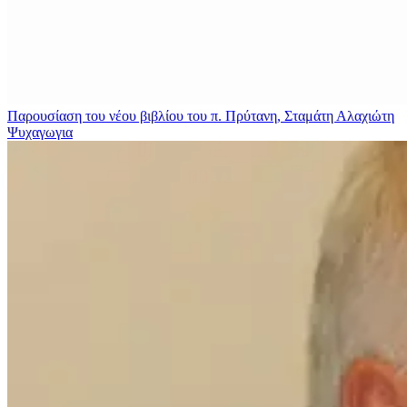
Παρουσίαση του νέου βιβλίου του π. Πρύτανη, Σταμάτη Αλαχιώτη
Ψυχαγωγια