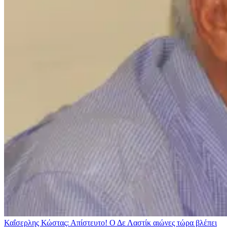
Καΐσερλης Κώστας: Απίστευτο! Ο Δε Λαστίκ αιώνες τώρα βλέπει