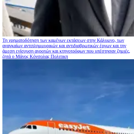
Τη χρηματοδότηση των καμένων εκτάσεων στην Κάλυμνο, των
αναγκαίων αντιπλημμυρικών και αντιδιαβρωτικών έργων και την
άμεση ενίσχυση αγροτών και κτηνοτρόφων που υπέστησαν ζημιές,
ζητά ο Μάνος Κόνσολας
Πολιτικη