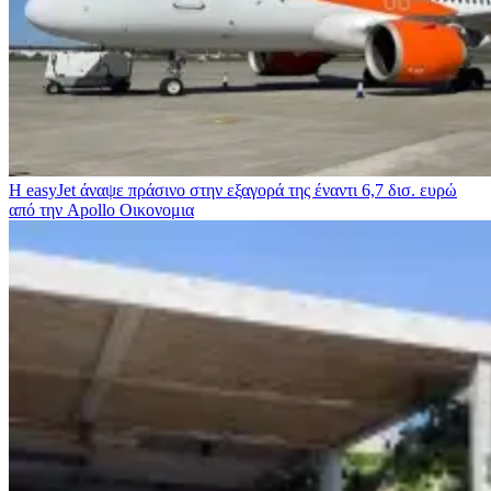
Η easyJet άναψε πράσινο στην εξαγορά της έναντι 6,7 δισ. ευρώ
από την Apollo
Οικονομια