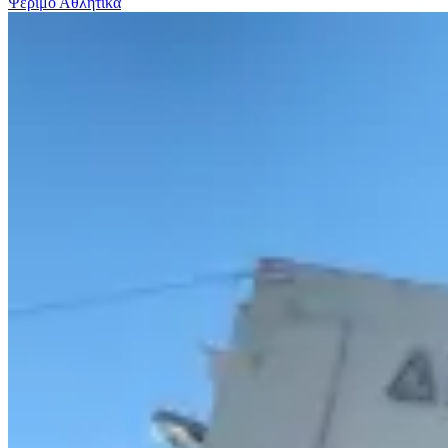
Ψέριμο
Αθλητικα