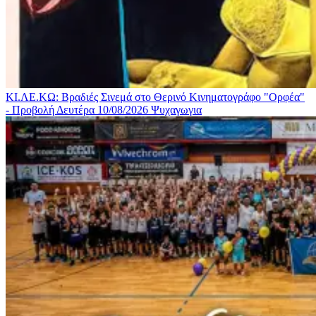
ΚΙ.ΛΕ.ΚΩ: Βραδιές Σινεμά στο Θερινό Κινηματογράφο "Ορφέα"
- Προβολή Δευτέρα 10/08/2026
Ψυχαγωγια