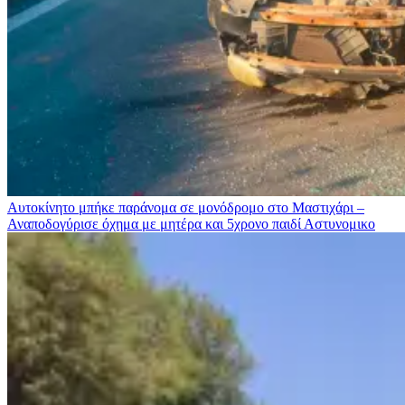
Αυτοκίνητο μπήκε παράνομα σε μονόδρομο στο Μαστιχάρι –
Αναποδογύρισε όχημα με μητέρα και 5χρονο παιδί
Αστυνομικο