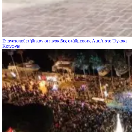
Επανατοποθετήθηκαν οι πινακίδες στάθμευσης ΑμεΑ στο Τιγκάκι
Κοινωνια