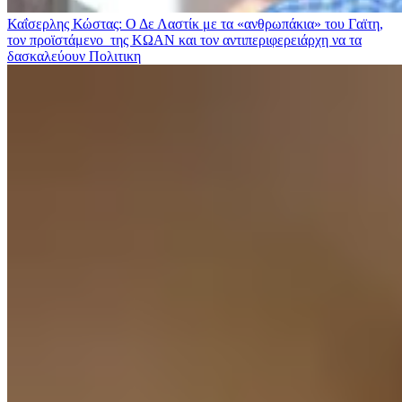
Καΐσερλης Κώστας: Ο Δε Λαστίκ με τα «ανθρωπάκια» του Γαϊτη,
τον προϊστάμενο της ΚΩΑΝ και τον αντιπεριφερειάρχη να τα
δασκαλεύουν
Πολιτικη