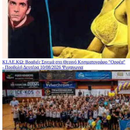
ΚΙ.ΛΕ.ΚΩ: Βραδιές Σινεμά στο Θερινό Κινηματογράφο "Ορφέα"
- Προβολή Δευτέρα 10/08/2026
Ψυχαγωγια