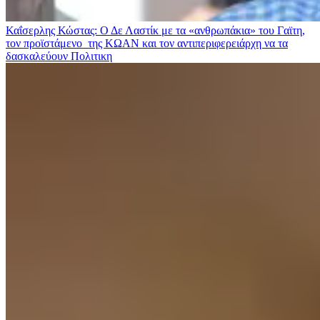
Καΐσερλης Κώστας: Ο Δε Λαστίκ με τα «ανθρωπάκια» του Γαϊτη,
τον προϊστάμενο της ΚΩΑΝ και τον αντιπεριφερειάρχη να τα
δασκαλεύουν
Πολιτικη