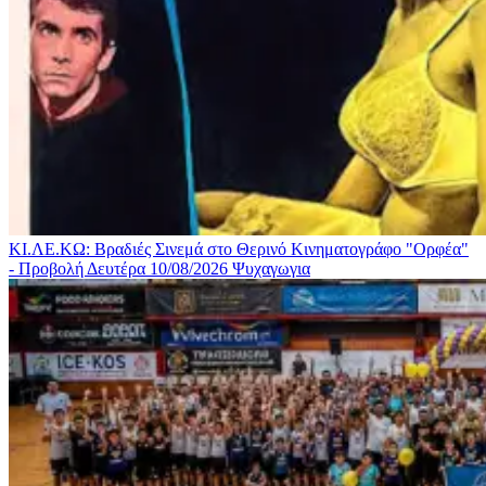
ΚΙ.ΛΕ.ΚΩ: Βραδιές Σινεμά στο Θερινό Κινηματογράφο "Ορφέα"
- Προβολή Δευτέρα 10/08/2026
Ψυχαγωγια