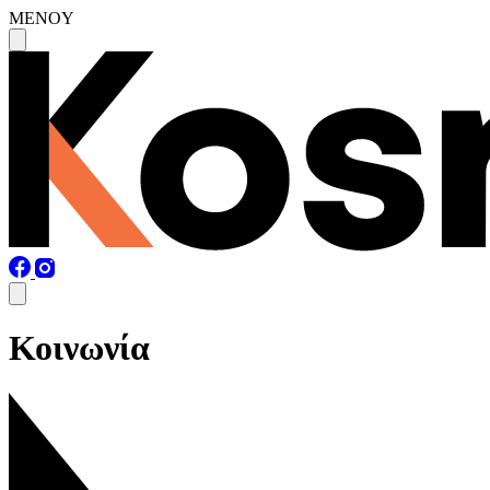
MENOY
Κοινωνία