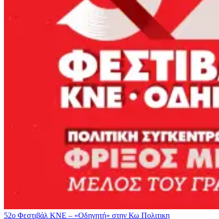
52ο Φεστιβάλ ΚΝΕ – «Οδηγητή» στην Κω
Πολιτικη