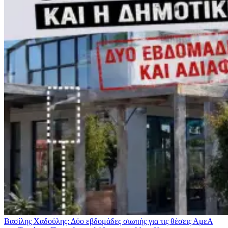
Βασίλης Χαδούλης: Δύο εβδομάδες σιωπής για τις θέσεις ΑμεΑ