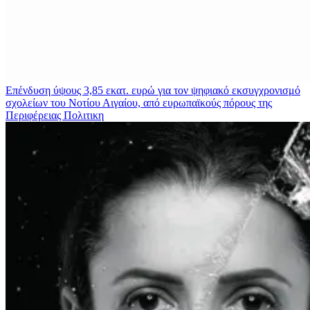
Επένδυση ύψους 3,85 εκατ. ευρώ για τον ψηφιακό εκσυγχρονισμό
σχολείων του Νοτίου Αιγαίου, από ευρωπαϊκούς πόρους της
Περιφέρειας
Πολιτικη