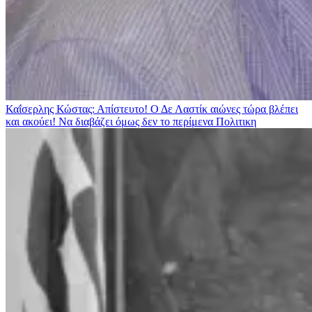
Καΐσερλης Κώστας: Απίστευτο! Ο Δε Λαστίκ αιώνες τώρα βλέπει
και ακούει! Να διαβάζει όμως δεν το περίμενα
Πολιτικη