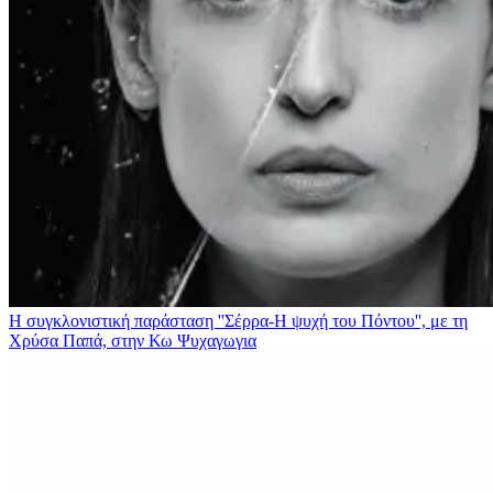
Η συγκλονιστική παράσταση ''Σέρρα-Η ψυχή του Πόντου'', με τη
Χρύσα Παπά, στην Κω
Ψυχαγωγια