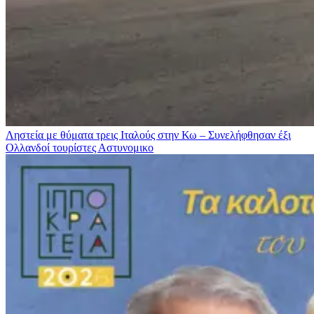
Ληστεία με θύματα τρεις Ιταλούς στην Κω – Συνελήφθησαν έξι
Ολλανδοί τουρίστες
Αστυνομικο