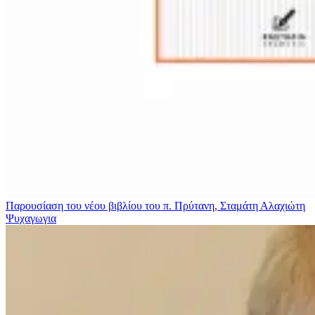
Παρουσίαση του νέου βιβλίου του π. Πρύτανη, Σταμάτη Αλαχιώτη
Ψυχαγωγια