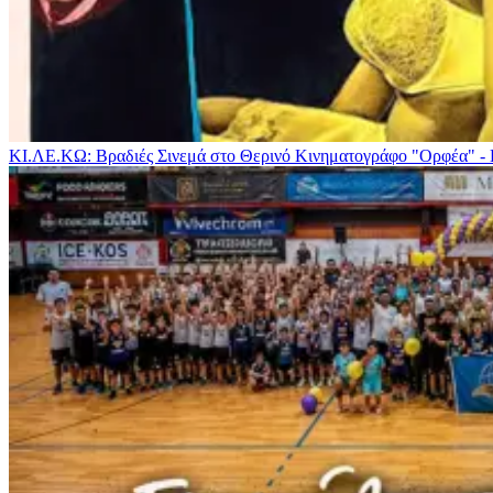
ΚΙ.ΛΕ.ΚΩ: Βραδιές Σινεμά στο Θερινό Κινηματογράφο "Ορφέα" -