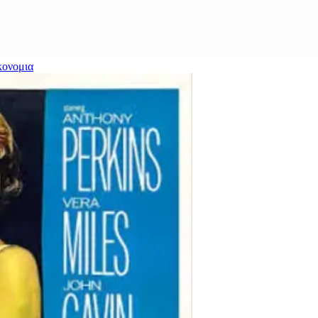
κονομια