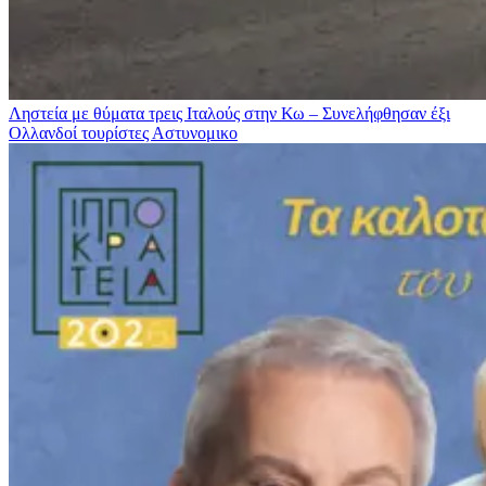
Ληστεία με θύματα τρεις Ιταλούς στην Κω – Συνελήφθησαν έξι
Ολλανδοί τουρίστες
Αστυνομικο