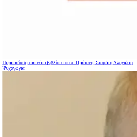
Παρουσίαση του νέου βιβλίου του π. Πρύτανη, Σταμάτη Αλαχιώτη
Ψυχαγωγια