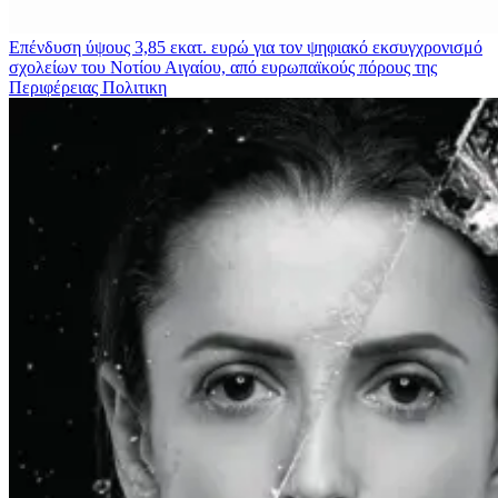
Επένδυση ύψους 3,85 εκατ. ευρώ για τον ψηφιακό εκσυγχρονισμό
σχολείων του Νοτίου Αιγαίου, από ευρωπαϊκούς πόρους της
Περιφέρειας
Πολιτικη