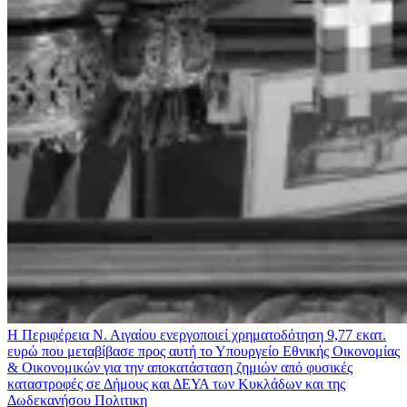
Η Περιφέρεια Ν. Αιγαίου ενεργοποιεί χρηματοδότηση 9,77 εκατ.
ευρώ που μεταβίβασε προς αυτή το Υπουργείο Εθνικής Οικονομίας
& Οικονομικών για την αποκατάσταση ζημιών από φυσικές
καταστροφές σε Δήμους και ΔΕΥΑ των Κυκλάδων και της
Δωδεκανήσου
Πολιτικη