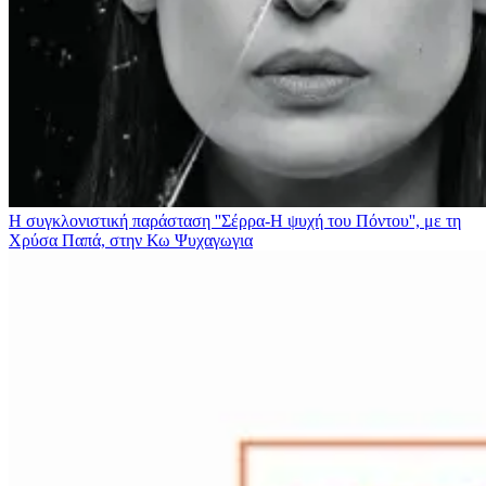
Η συγκλονιστική παράσταση ''Σέρρα-Η ψυχή του Πόντου'', με τη
Χρύσα Παπά, στην Κω
Ψυχαγωγια