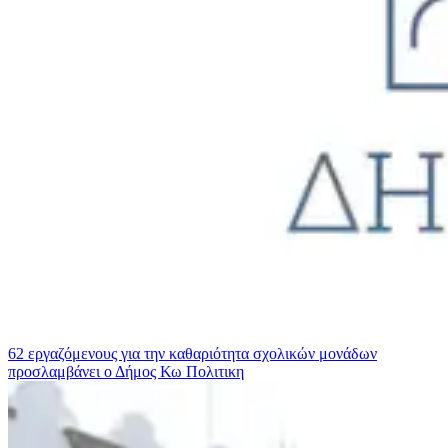
62 εργαζόμενους για την καθαριότητα σχολικών μονάδων
προσλαμβάνει ο Δήμος Κω
Πολιτικη