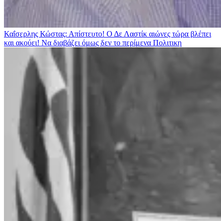
Καΐσερλης Κώστας: Απίστευτο! Ο Δε Λαστίκ αιώνες τώρα βλέπει
και ακούει! Να διαβάζει όμως δεν το περίμενα
Πολιτικη