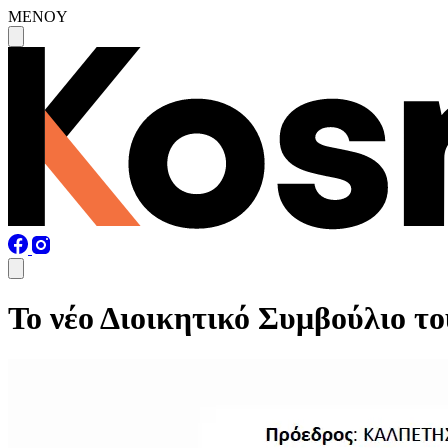
MENOY
To νέο Διοικητικό Συμβούλιο τ