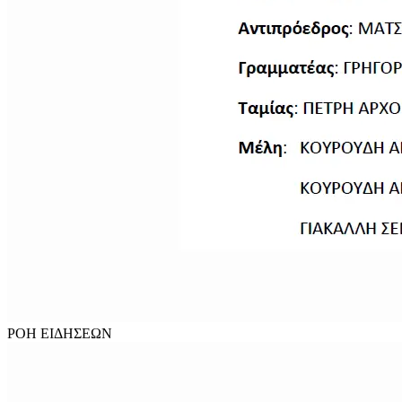
ΡΟΗ
ΕΙΔΗΣΕΩΝ