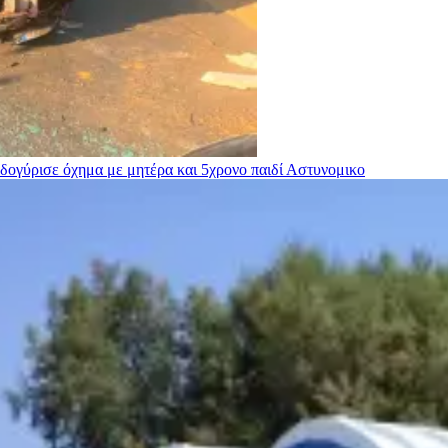
ογύρισε όχημα με μητέρα και 5χρονο παιδί
Αστυνομικο