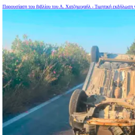
Παρουσίαση του βιβλίου του Α. Χατζημιχαήλ - Τιμητική εκδήλωση γ