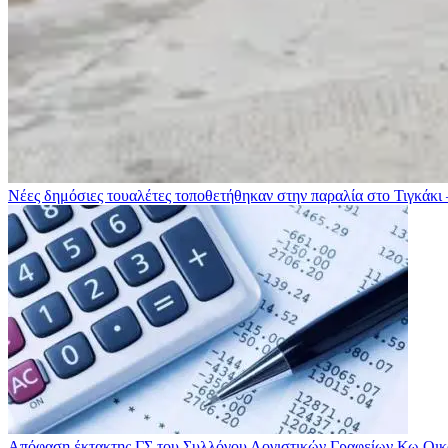
Νέες δημόσιες τουαλέτες τοποθετήθηκαν στην παραλία στο Τιγκάκι 
Απόφαση έκτακτης ΓΣ του Συλλόγου Λογιστικών Γραφείων Κω
Οικ