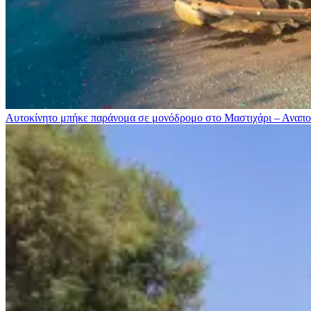
Αυτοκίνητο μπήκε παράνομα σε μονόδρομο στο Μαστιχάρι – Αναποδ