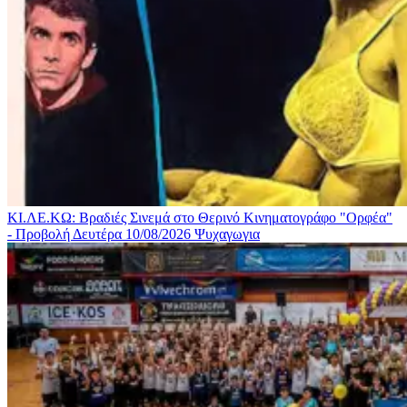
ΚΙ.ΛΕ.ΚΩ: Βραδιές Σινεμά στο Θερινό Κινηματογράφο "Ορφέα"
- Προβολή Δευτέρα 10/08/2026
Ψυχαγωγια