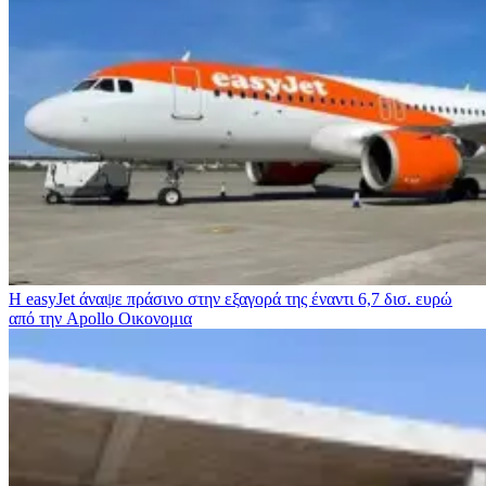
Η easyJet άναψε πράσινο στην εξαγορά της έναντι 6,7 δισ. ευρώ
από την Apollo
Οικονομια