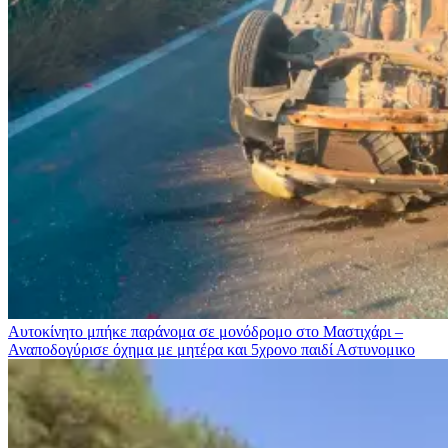
Αυτοκίνητο μπήκε παράνομα σε μονόδρομο στο Μαστιχάρι –
Αναποδογύρισε όχημα με μητέρα και 5χρονο παιδί
Αστυνομικο