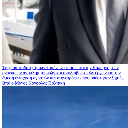
Τη χρηματοδότηση των καμένων εκτάσεων στην Κάλυμνο, των
αναγκαίων αντιπλημμυρικών και αντιδιαβρωτικών έργων και την
άμεση ενίσχυση αγροτών και κτηνοτρόφων που υπέστησαν ζημιές,
ζητά ο Μάνος Κόνσολας
Πολιτικη