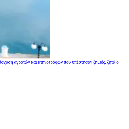
σχυση αγροτών και κτηνοτρόφων που υπέστησαν ζημιές, ζητά ο