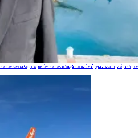
αίων αντιπλημμυρικών και αντιδιαβρωτικών έργων και την άμεση ενί