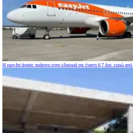
Η easyJet άναψε πράσινο στην εξαγορά της έναντι 6,7 δισ. ευρώ από